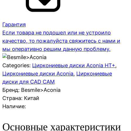
Гарантия
Если товара не подошел или не устроило
качество, то пожалуйста свяжитесь с нами и
мы оперативно решим данную проблему.
Categories:
Циркониевые диски Aconia HT+
,
Циркониевые диски Aconia
,
Циркониевые
диски для CAD CAM
Бренд: Besmile>Aconia
Страна:
Китай
Наличие:
Основные характеристики