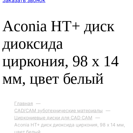
Заказать звонок
Aconia HT+ диск
диоксида
циркония, 98 x 14
мм, цвет белый
Главная
—
CAD/CAM зуботехнические материалы
—
Циркониевые диски для CAD CAM
—
Aconia HT+ диск диоксида циркония, 98 x 14 мм,
цвет белый