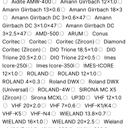
Aidite AMW-400
Amann Girrbach 12x1.0
Amann Girrbach 13x0.6
Amann Girrbach 18x3
Amann Girrbach DC 3x0.6x47
Amann
Girrbach DC 3x1.0x47
Amann Girrbach DC
3x2.5x47
AMD-500
ARUM
Conus
Coritec
Coritec
Coritec (Zircon)
Diamond
Coritec (Zircon)
DIO Trione 18.5x1.0
DIO
Trione 20.5x2.0
DIO Trione 22x0.5
Imes
Icore-250i
Imes Icore-350i
IMES-ICORE
12x1.0
ROLAND
ROLAND 12x1.0
ROLAND 4x0.3
Roland DWX
Roland DWX
(Universal)
ROLAND-4W
SIRONA MC X5
(Zircon)
Sirona MCXL
UP3D
VHF 12x1.0
VHF 20x2.0
VHF 7x0.6
VHF-K1/K4
VHF-K5
VHF-N4
WIELAND 13.8x0.7
WIELAND 16x1.0
WIELAND 20x2.5
Wieland