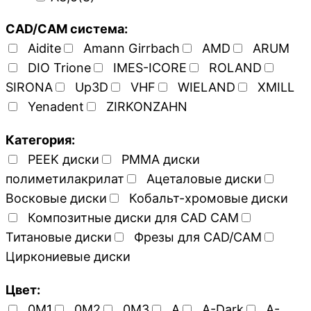
CAD/CAM система:
Aidite
Amann Girrbach
AMD
ARUM
DIO Trione
IMES-ICORE
ROLAND
SIRONA
Up3D
VHF
WIELAND
XMILL
Yenadent
ZIRKONZAHN
Категория:
PEEK диски
PMMA диски
полиметилакрилат
Ацеталовые диски
Восковые диски
Кобальт-хромовые диски
Композитные диски для CAD CAM
Титановые диски
Фрезы для CAD/CAM
Циркониевые диски
Цвет:
0M1
0M2
0M3
A
A-Dark
A-