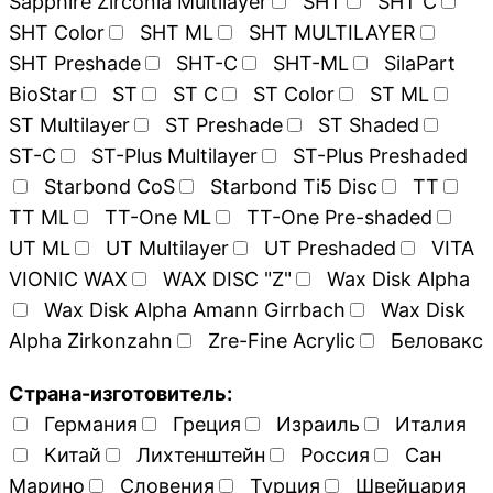
Sapphire Zirconia Multilayer
SHT
SHT C
SHT Color
SHT ML
SHT MULTILAYER
SHT Preshade
SHT-C
SHT-ML
SilaPart
BioStar
ST
ST C
ST Color
ST ML
ST Multilayer
ST Preshade
ST Shaded
ST-C
ST-Plus Multilayer
ST-Plus Preshaded
Starbond CoS
Starbond Ti5 Disc
TT
TT ML
TT-One ML
TT-One Pre-shaded
UT ML
UT Multilayer
UT Preshaded
VITA
VIONIC WAX
WAX DISC "Z"
Wax Disk Alpha
Wax Disk Alpha Amann Girrbach
Wax Disk
Alpha Zirkonzahn
Zre-Fine Acrylic
Беловакс
Страна-изготовитель:
Германия
Греция
Израиль
Италия
Китай
Лихтенштейн
Россия
Сан
Марино
Словения
Турция
Швейцария