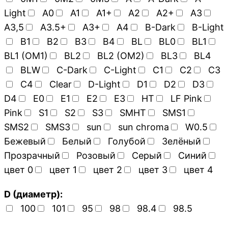
Light
A0
A1
A1+
A2
A2+
A3
A3,5
A3.5+
A3+
A4
B-Dark
B-Light
B1
B2
B3
B4
BL
BL0
BL1
BL1 (OM1)
BL2
BL2 (OM2)
BL3
BL4
BLW
C-Dark
C-Light
C1
C2
C3
C4
Clear
D-Light
D1
D2
D3
D4
E0
E1
E2
E3
HT
LF Pink
Pink
S1
S2
S3
SMHT
SMS1
SMS2
SMS3
sun
sun chroma
W0.5
Бежевый
Белый
Голубой
Зелёный
Прозрачный
Розовый
Серый
Синий
цвет 0
цвет 1
цвет 2
цвет 3
цвет 4
D (диаметр):
100
101
95
98
98.4
98.5