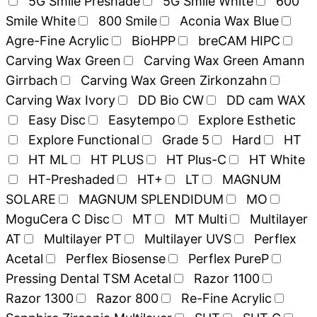
5G Smile Preshade
5G Smile White
600
Smile White
800 Smile
Aconia Wax Blue
Agre-Fine Acrylic
BioHPP
breCAM HIPC
Carving Wax Green
Carving Wax Green Amann
Girrbach
Carving Wax Green Zirkonzahn
Carving Wax Ivory
DD Bio CW
DD cam WAX
Easy Disc
Easytempo
Explore Esthetic
Explore Functional
Grade 5
Hard
HT
HT ML
HT PLUS
HT Plus-C
HT White
HT-Preshaded
HT+
LT
MAGNUM
SOLARE
MAGNUM SPLENDIDUM
MO
MoguCera C Disc
MT
MT Multi
Multilayer
AT
Multilayer PT
Multilayer UVS
Perflex
Acetal
Perflex Biosense
Perflex PureP
Pressing Dental TSM Acetal
Razor 1100
Razor 1300
Razor 800
Re-Fine Acrylic