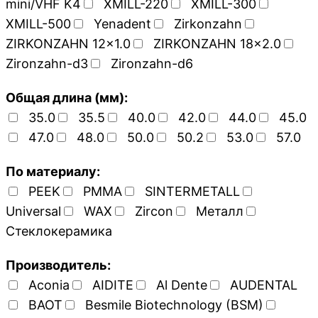
mini/VHF K4
XMILL-220
XMILL-300
XMILL-500
Yenadent
Zirkonzahn
ZIRKONZAHN 12x1.0
ZIRKONZAHN 18x2.0
Zironzahn-d3
Zironzahn-d6
Общая длина (мм):
35.0
35.5
40.0
42.0
44.0
45.0
47.0
48.0
50.0
50.2
53.0
57.0
По материалу:
PEEK
PMMA
SINTERMETALL
Universal
WAX
Zircon
Металл
Стеклокерамика
Производитель:
Aconia
AIDITE
Al Dente
AUDENTAL
BAOT
Besmile Biotechnology (BSM)