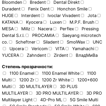
Bloomden
Bredent
Dental Direkt
Duradent
Fenix Dent
Honchon Smile
HUGE
Interdent
Ivoclar Vivadent
Jota
KATANA
Kyocera
Luxen
M.P.F. Brush
MESA
Millz
Nacera
Perflex
Pressing
Dental S.r.l.
PROCAMIA
Saeyang microtech
co.
Scheftner
Siladent
SmolWax
UNC
Upcera
Vericom
VITA
Yamahachi
YUCERA
Zahndent
Zirdent
ВладМиВа
Степень прозрачности:
1100 Enamel
1100 Enamel White
1100
Multi
1200 Zr
1200 Zr White
1200+600
Multi
3D MULTILAYER
3D PLUS
MULTILAYER
3D PRO MULTILAYER
3D PRO
Multilayer Light
4D-Pro ML
5G Smile Multi