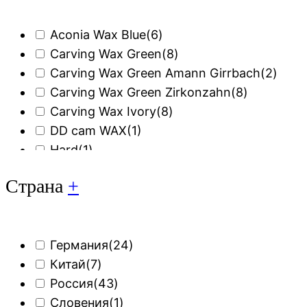
Aconia Wax Blue
(6)
Carving Wax Green
(8)
Carving Wax Green Amann Girrbach
(2)
Carving Wax Green Zirkonzahn
(8)
Carving Wax Ivory
(8)
DD cam WAX
(1)
Hard
(1)
SilaPart BioStar
(5)
Страна
+
VITA VIONIC WAX
(2)
WAX DISC "Z"
(6)
Wax Disk Alpha
(7)
Германия
(24)
Wax Disk Alpha Amann Girrbach
(2)
Китай
(7)
Wax Disk Alpha Zirkonzahn
(6)
Россия
(43)
Беловакс
(14)
Словения
(1)