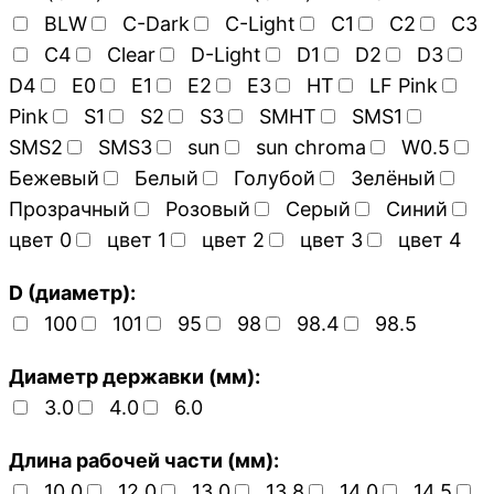
BLW
C-Dark
C-Light
C1
C2
C3
C4
Clear
D-Light
D1
D2
D3
D4
E0
E1
E2
E3
HT
LF Pink
Pink
S1
S2
S3
SMHT
SMS1
SMS2
SMS3
sun
sun chroma
W0.5
Бежевый
Белый
Голубой
Зелёный
Прозрачный
Розовый
Серый
Синий
цвет 0
цвет 1
цвет 2
цвет 3
цвет 4
D (диаметр):
100
101
95
98
98.4
98.5
Диаметр державки (мм):
3.0
4.0
6.0
Длина рабочей части (мм):
10.0
12.0
13.0
13.8
14.0
14.5