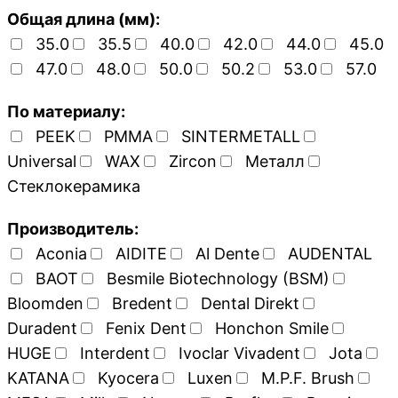
Общая длина (мм):
35.0
35.5
40.0
42.0
44.0
45.0
47.0
48.0
50.0
50.2
53.0
57.0
По материалу:
PEEK
PMMA
SINTERMETALL
Universal
WAX
Zircon
Металл
Стеклокерамика
Производитель:
Aconia
AIDITE
Al Dente
AUDENTAL
BAOT
Besmile Biotechnology (BSM)
Bloomden
Bredent
Dental Direkt
Duradent
Fenix Dent
Honchon Smile
HUGE
Interdent
Ivoclar Vivadent
Jota
KATANA
Kyocera
Luxen
M.P.F. Brush