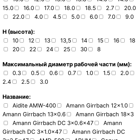
15.0
16.0
17.0
18.0
18.5
2.7
20.0
22.0
4.0
4.5
5.0
6.0
7.0
9.0
H (высота):
10
12
13
13,5
14
15
16
18
20
22
24
25
30
8
Максимальный диаметр рабочей части (мм):
0.3
0.5
0.6
0.7
1.0
1.5
2.0
2.4
2.5
3.0
Название:
Aidite AMW-400
Amann Girrbach 12x1.0
Amann Girrbach 13x0.6
Amann Girrbach 18x3
Amann Girrbach DC 3x0.6x47
Amann
Girrbach DC 3x1.0x47
Amann Girrbach DC