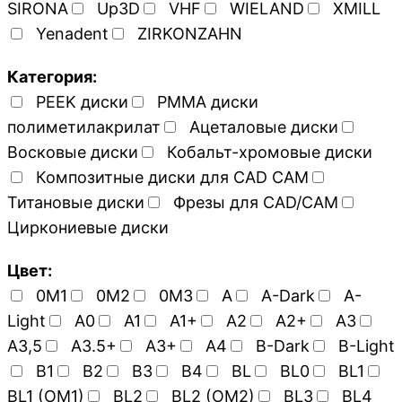
SIRONA
Up3D
VHF
WIELAND
XMILL
Yenadent
ZIRKONZAHN
Категория:
PEEK диски
PMMA диски
полиметилакрилат
Ацеталовые диски
Восковые диски
Кобальт-хромовые диски
Композитные диски для CAD CAM
Титановые диски
Фрезы для CAD/CAM
Циркониевые диски
Цвет:
0M1
0M2
0M3
A
A-Dark
A-
Light
A0
A1
A1+
A2
A2+
A3
A3,5
A3.5+
A3+
A4
B-Dark
B-Light
B1
B2
B3
B4
BL
BL0
BL1
BL1 (OM1)
BL2
BL2 (OM2)
BL3
BL4