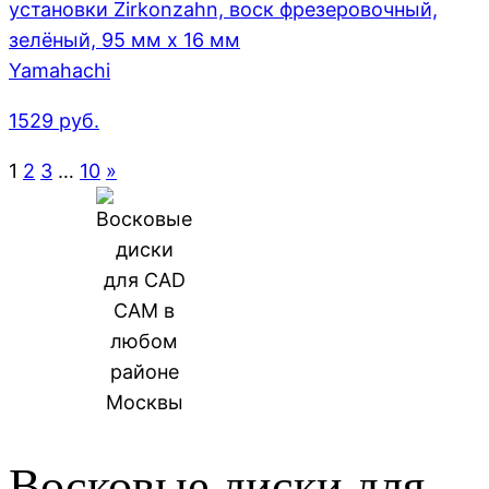
установки Zirkonzahn, воск фрезеровочный,
зелёный, 95 мм x 16 мм
Yamahachi
1529
руб.
1
2
3
…
10
»
Восковые диски для