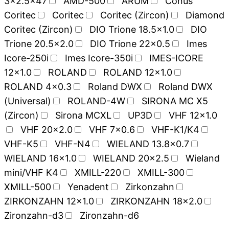
3x2.5x47
AMD-500
ARUM
Conus
Coritec
Coritec
Coritec (Zircon)
Diamond
Coritec (Zircon)
DIO Trione 18.5x1.0
DIO
Trione 20.5x2.0
DIO Trione 22x0.5
Imes
Icore-250i
Imes Icore-350i
IMES-ICORE
12x1.0
ROLAND
ROLAND 12x1.0
ROLAND 4x0.3
Roland DWX
Roland DWX
(Universal)
ROLAND-4W
SIRONA MC X5
(Zircon)
Sirona MCXL
UP3D
VHF 12x1.0
VHF 20x2.0
VHF 7x0.6
VHF-K1/K4
VHF-K5
VHF-N4
WIELAND 13.8x0.7
WIELAND 16x1.0
WIELAND 20x2.5
Wieland
mini/VHF K4
XMILL-220
XMILL-300
XMILL-500
Yenadent
Zirkonzahn
ZIRKONZAHN 12x1.0
ZIRKONZAHN 18x2.0
Zironzahn-d3
Zironzahn-d6