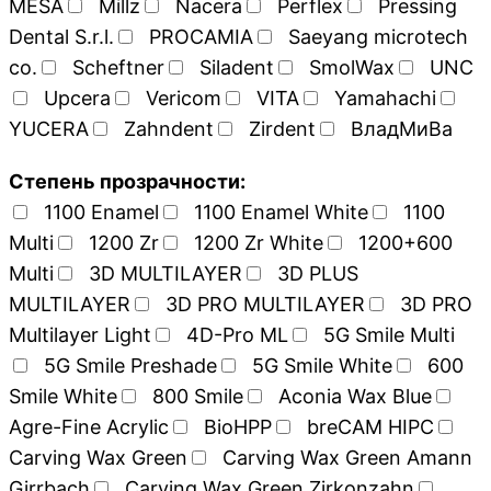
MESA
Millz
Nacera
Perflex
Pressing
Dental S.r.l.
PROCAMIA
Saeyang microtech
co.
Scheftner
Siladent
SmolWax
UNC
Upcera
Vericom
VITA
Yamahachi
YUCERA
Zahndent
Zirdent
ВладМиВа
Степень прозрачности:
1100 Enamel
1100 Enamel White
1100
Multi
1200 Zr
1200 Zr White
1200+600
Multi
3D MULTILAYER
3D PLUS
MULTILAYER
3D PRO MULTILAYER
3D PRO
Multilayer Light
4D-Pro ML
5G Smile Multi
5G Smile Preshade
5G Smile White
600
Smile White
800 Smile
Aconia Wax Blue
Agre-Fine Acrylic
BioHPP
breCAM HIPC
Carving Wax Green
Carving Wax Green Amann
Girrbach
Carving Wax Green Zirkonzahn