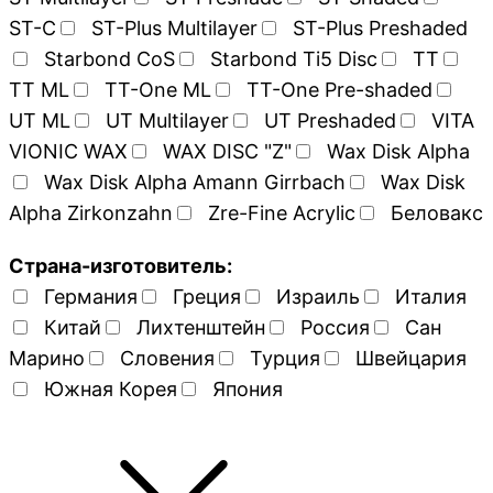
ST-C
ST-Plus Multilayer
ST-Plus Preshaded
Starbond CoS
Starbond Ti5 Disc
TT
TT ML
TT-One ML
TT-One Pre-shaded
UT ML
UT Multilayer
UT Preshaded
VITA
VIONIC WAX
WAX DISC "Z"
Wax Disk Alpha
Wax Disk Alpha Amann Girrbach
Wax Disk
Alpha Zirkonzahn
Zre-Fine Acrylic
Беловакс
Страна-изготовитель:
Германия
Греция
Израиль
Италия
Китай
Лихтенштейн
Россия
Сан
Марино
Словения
Турция
Швейцария
Южная Корея
Япония