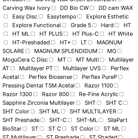
Carving Wax Ivory
DD Bio CW
DD cam WAX
Easy Disc
Easytempo
Explore Esthetic
Explore Functional
Grade 5
Hard
HT
HT ML
HT PLUS
HT Plus-C
HT White
HT-Preshaded
HT+
LT
MAGNUM
SOLARE
MAGNUM SPLENDIDUM
MO
MoguCera C Disc
MT
MT Multi
Multilayer
AT
Multilayer PT
Multilayer UVS
Perflex
Acetal
Perflex Biosense
Perflex PureP
Pressing Dental TSM Acetal
Razor 1100
Razor 1300
Razor 800
Re-Fine Acrylic
Sapphire Zirconia Multilayer
SHT
SHT C
SHT Color
SHT ML
SHT MULTILAYER
SHT Preshade
SHT-C
SHT-ML
SilaPart
BioStar
ST
ST C
ST Color
ST ML
ST Multilayer
ST Preshade
ST Shaded