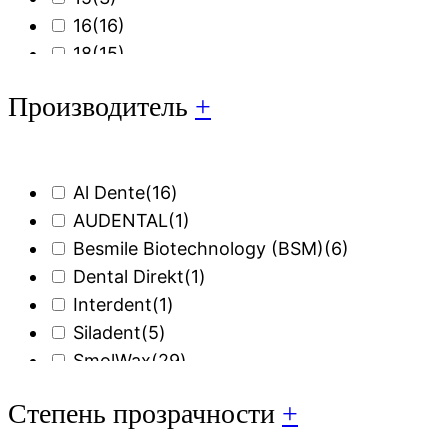
16
(16)
18
(15)
20
(19)
Производитель
+
22
(11)
25
(11)
30
(3)
Al Dente
(16)
AUDENTAL
(1)
Besmile Biotechnology (BSM)
(6)
Dental Direkt
(1)
Interdent
(1)
Siladent
(5)
SmolWax
(29)
VITA
(2)
Степень прозрачности
+
Yamahachi
(41)
ВладМиВа
(14)