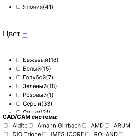
Япония
(41)
Цвет
+
Бежевый
(18)
Белый
(15)
Голубой
(7)
Зелёный
(18)
Розовый
(1)
Серый
(33)
Синий
(21)
CAD/CAM система:
Aidite
Amann Girrbach
AMD
ARUM
DIO Trione
IMES-ICORE
ROLAND