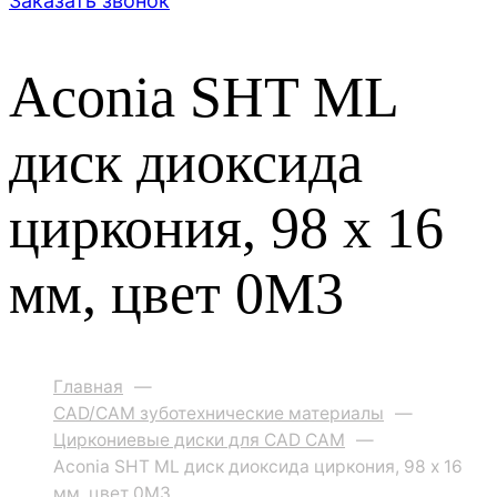
Заказать звонок
Aconia SHT ML
диск диоксида
циркония, 98 x 16
мм, цвет 0M3
Главная
—
CAD/CAM зуботехнические материалы
—
Циркониевые диски для CAD CAM
—
Aconia SHT ML диск диоксида циркония, 98 x 16
мм, цвет 0M3