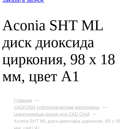
Заказать звонок
Aconia SHT ML
диск диоксида
циркония, 98 x 18
мм, цвет A1
Главная
—
CAD/CAM зуботехнические материалы
—
Циркониевые диски для CAD CAM
—
Aconia SHT ML диск диоксида циркония, 98 x 18
мм, цвет A1