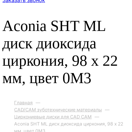
Заказать звонок
Aconia SHT ML
диск диоксида
циркония, 98 x 22
мм, цвет 0M3
Главная
—
CAD/CAM зуботехнические материалы
—
Циркониевые диски для CAD CAM
—
Aconia SHT ML диск диоксида циркония, 98 x 22
мм, цвет 0M3