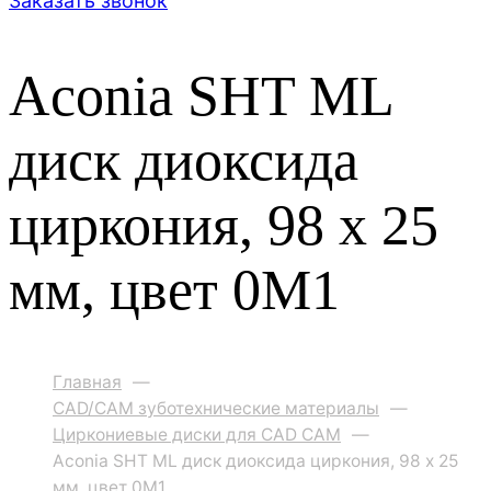
Заказать звонок
Aconia SHT ML
диск диоксида
циркония, 98 x 25
мм, цвет 0M1
Главная
—
CAD/CAM зуботехнические материалы
—
Циркониевые диски для CAD CAM
—
Aconia SHT ML диск диоксида циркония, 98 x 25
мм, цвет 0M1