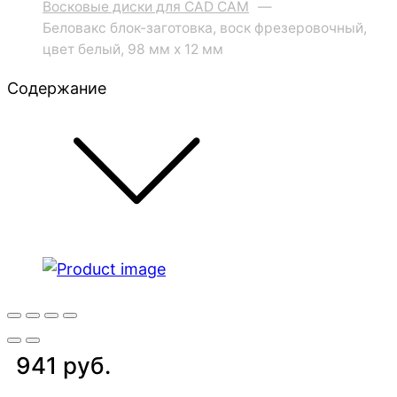
Восковые диски для CAD CAM
—
Беловакс блок-заготовка, воск фрезеровочный,
цвет белый, 98 мм x 12 мм
Содержание
941 руб.