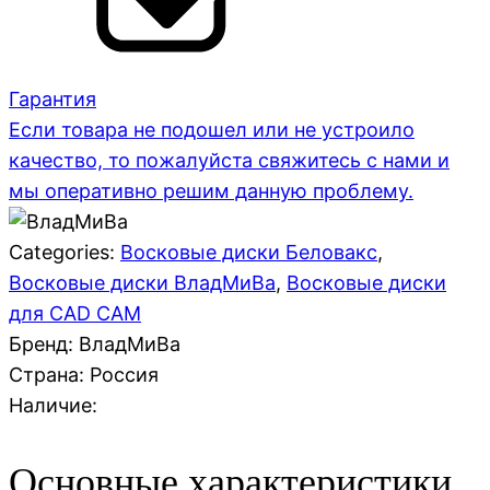
Гарантия
Если товара не подошел или не устроило
качество, то пожалуйста свяжитесь с нами и
мы оперативно решим данную проблему.
Categories:
Восковые диски Беловакс
,
Восковые диски ВладМиВа
,
Восковые диски
для CAD CAM
Бренд: ВладМиВа
Страна:
Россия
Наличие:
Основные характеристики