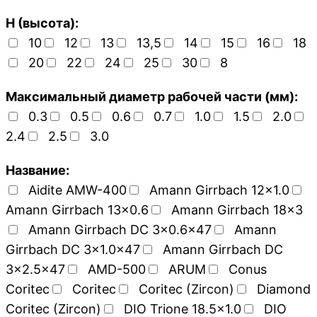
H (высота):
10
12
13
13,5
14
15
16
18
20
22
24
25
30
8
Максимальный диаметр рабочей части (мм):
0.3
0.5
0.6
0.7
1.0
1.5
2.0
2.4
2.5
3.0
Название:
Aidite AMW-400
Amann Girrbach 12x1.0
Amann Girrbach 13x0.6
Amann Girrbach 18x3
Amann Girrbach DC 3x0.6x47
Amann
Girrbach DC 3x1.0x47
Amann Girrbach DC
3x2.5x47
AMD-500
ARUM
Conus
Coritec
Coritec
Coritec (Zircon)
Diamond
Coritec (Zircon)
DIO Trione 18.5x1.0
DIO