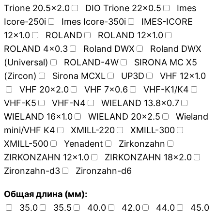
Trione 20.5x2.0
DIO Trione 22x0.5
Imes
Icore-250i
Imes Icore-350i
IMES-ICORE
12x1.0
ROLAND
ROLAND 12x1.0
ROLAND 4x0.3
Roland DWX
Roland DWX
(Universal)
ROLAND-4W
SIRONA MC X5
(Zircon)
Sirona MCXL
UP3D
VHF 12x1.0
VHF 20x2.0
VHF 7x0.6
VHF-K1/K4
VHF-K5
VHF-N4
WIELAND 13.8x0.7
WIELAND 16x1.0
WIELAND 20x2.5
Wieland
mini/VHF K4
XMILL-220
XMILL-300
XMILL-500
Yenadent
Zirkonzahn
ZIRKONZAHN 12x1.0
ZIRKONZAHN 18x2.0
Zironzahn-d3
Zironzahn-d6
Общая длина (мм):
35.0
35.5
40.0
42.0
44.0
45.0