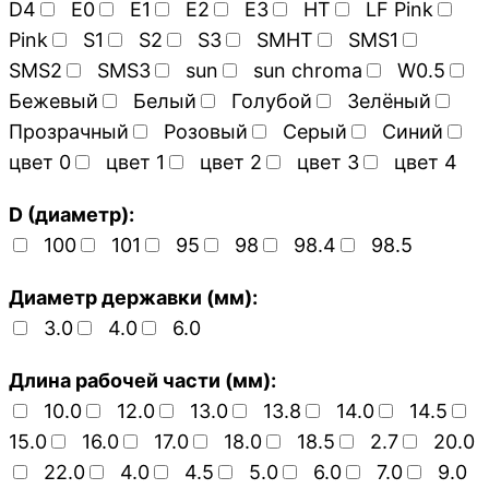
D4
E0
E1
E2
E3
HT
LF Pink
Pink
S1
S2
S3
SMHT
SMS1
SMS2
SMS3
sun
sun chroma
W0.5
Бежевый
Белый
Голубой
Зелёный
Прозрачный
Розовый
Серый
Синий
цвет 0
цвет 1
цвет 2
цвет 3
цвет 4
D (диаметр):
100
101
95
98
98.4
98.5
Диаметр державки (мм):
3.0
4.0
6.0
Длина рабочей части (мм):
10.0
12.0
13.0
13.8
14.0
14.5
15.0
16.0
17.0
18.0
18.5
2.7
20.0
22.0
4.0
4.5
5.0
6.0
7.0
9.0