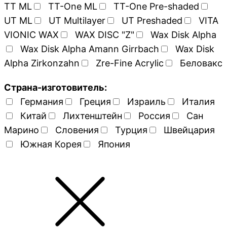
TT ML
TT-One ML
TT-One Pre-shaded
UT ML
UT Multilayer
UT Preshaded
VITA
VIONIC WAX
WAX DISC "Z"
Wax Disk Alpha
Wax Disk Alpha Amann Girrbach
Wax Disk
Alpha Zirkonzahn
Zre-Fine Acrylic
Беловакс
Страна-изготовитель:
Германия
Греция
Израиль
Италия
Китай
Лихтенштейн
Россия
Сан
Марино
Словения
Турция
Швейцария
Южная Корея
Япония