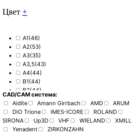
Цвет
+
A1
(46)
A2
(53)
A3
(35)
A3,5
(43)
A4
(44)
B1
(44)
B2
(44)
CAD/CAM система:
Белый
(8)
Aidite
Amann Girrbach
AMD
ARUM
DIO Trione
IMES-ICORE
ROLAND
SIRONA
Up3D
VHF
WIELAND
XMILL
Yenadent
ZIRKONZAHN