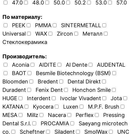
47.0
48.0
50.0
50.2
53.0
57.0
По материалу:
PEEK
PMMA
SINTERMETALL
Universal
WAX
Zircon
Металл
Стеклокерамика
Производитель:
Aconia
AIDITE
Al Dente
AUDENTAL
BAOT
Besmile Biotechnology (BSM)
Bloomden
Bredent
Dental Direkt
Duradent
Fenix Dent
Honchon Smile
HUGE
Interdent
Ivoclar Vivadent
Jota
KATANA
Kyocera
Luxen
M.P.F. Brush
MESA
Millz
Nacera
Perflex
Pressing
Dental S.r.l.
PROCAMIA
Saeyang microtech
co.
Scheftner
Siladent
SmolWax
UNC