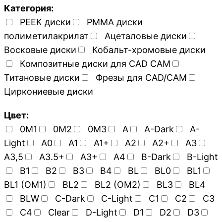
Категория:
PEEK диски
PMMA диски
полиметилакрилат
Ацеталовые диски
Восковые диски
Кобальт-хромовые диски
Композитные диски для CAD CAM
Титановые диски
Фрезы для CAD/CAM
Циркониевые диски
Цвет:
0M1
0M2
0M3
A
A-Dark
A-
Light
A0
A1
A1+
A2
A2+
A3
A3,5
A3.5+
A3+
A4
B-Dark
B-Light
B1
B2
B3
B4
BL
BL0
BL1
BL1 (OM1)
BL2
BL2 (OM2)
BL3
BL4
BLW
C-Dark
C-Light
C1
C2
C3
C4
Clear
D-Light
D1
D2
D3