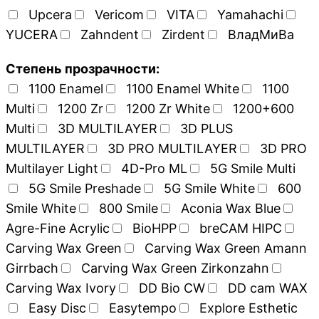
Upcera
Vericom
VITA
Yamahachi
YUCERA
Zahndent
Zirdent
ВладМиВа
Степень прозрачности:
1100 Enamel
1100 Enamel White
1100
Multi
1200 Zr
1200 Zr White
1200+600
Multi
3D MULTILAYER
3D PLUS
MULTILAYER
3D PRO MULTILAYER
3D PRO
Multilayer Light
4D-Pro ML
5G Smile Multi
5G Smile Preshade
5G Smile White
600
Smile White
800 Smile
Aconia Wax Blue
Agre-Fine Acrylic
BioHPP
breCAM HIPC
Carving Wax Green
Carving Wax Green Amann
Girrbach
Carving Wax Green Zirkonzahn
Carving Wax Ivory
DD Bio CW
DD cam WAX
Easy Disc
Easytempo
Explore Esthetic