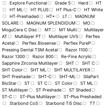
Explore Functional
Grade 5
Hard
HT
HT ML
HT PLUS
HT Plus-C
HT White
HT-Preshaded
HT+
LT
MAGNUM
SOLARE
MAGNUM SPLENDIDUM
MO
MoguCera C Disc
MT
MT Multi
Multilayer
AT
Multilayer PT
Multilayer UVS
Perflex
Acetal
Perflex Biosense
Perflex PureP
Pressing Dental TSM Acetal
Razor 1100
Razor 1300
Razor 800
Re-Fine Acrylic
Sapphire Zirconia Multilayer
SHT
SHT C
SHT Color
SHT ML
SHT MULTILAYER
SHT Preshade
SHT-C
SHT-ML
SilaPart
BioStar
ST
ST C
ST Color
ST ML
ST Multilayer
ST Preshade
ST Shaded
ST-C
ST-Plus Multilayer
ST-Plus Preshaded
Starbond CoS
Starbond Ti5 Disc
TT