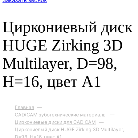
Заказать звонок
Циркониевый диск
HUGE Zirking 3D
Multilayer, D=98,
H=16, цвет A1
Главная
—
CAD/CAM зуботехнические материалы
—
Циркониевые диски для CAD CAM
—
Циркониевый диск HUGE Zirking 3D Multilayer,
D=98, H=16, цвет A1