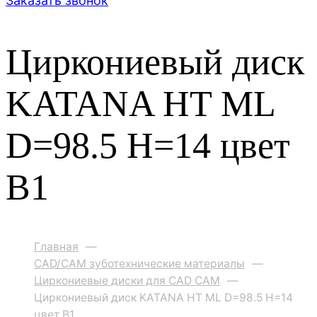
Заказать звонок
Циркониевый диск
KATANA HT ML
D=98.5 H=14 цвет
B1
Главная
—
CAD/CAM зуботехнические материалы
—
Циркониевые диски для CAD CAM
—
Циркониевый диск KATANA HT ML D=98.5 H=14
цвет B1