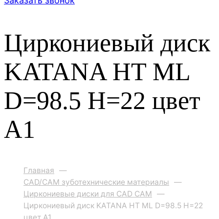
Заказать звонок
Циркониевый диск
KATANA HT ML
D=98.5 H=22 цвет
A1
Главная
—
CAD/CAM зуботехнические материалы
—
Циркониевые диски для CAD CAM
—
Циркониевый диск KATANA HT ML D=98.5 H=22
цвет A1