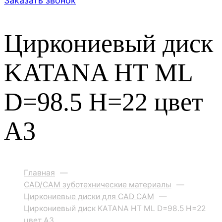
Заказать звонок
Циркониевый диск
KATANA HT ML
D=98.5 H=22 цвет
A3
Главная
—
CAD/CAM зуботехнические материалы
—
Циркониевые диски для CAD CAM
—
Циркониевый диск KATANA HT ML D=98.5 H=22
цвет A3