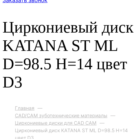
Заказать звонок
Циркониевый диск
KATANA ST ML
D=98.5 H=14 цвет
D3
Главная
—
CAD/CAM зуботехнические материалы
—
Циркониевые диски для CAD CAM
—
Циркониевый диск KATANA ST ML D=98.5 H=14
цвет D3