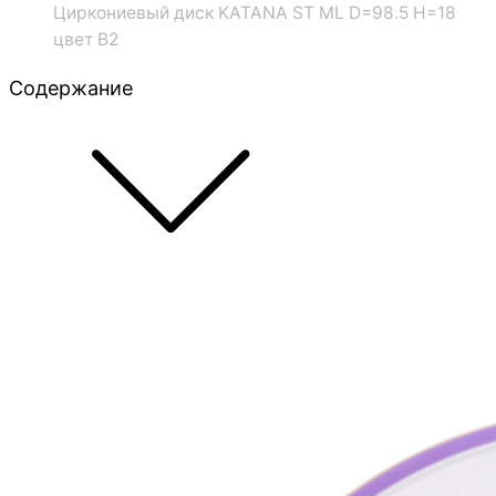
Циркониевый диск KATANA ST ML D=98.5 H=18
цвет B2
Содержание