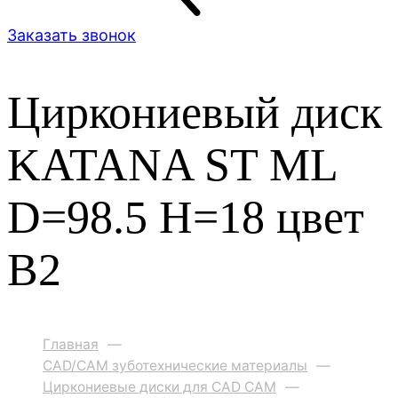
Заказать звонок
Циркониевый диск
KATANA ST ML
D=98.5 H=18 цвет
B2
Главная
—
CAD/CAM зуботехнические материалы
—
Циркониевые диски для CAD CAM
—