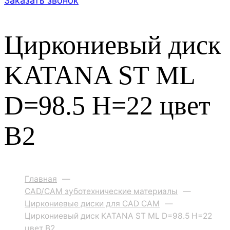
Заказать звонок
Циркониевый диск
KATANA ST ML
D=98.5 H=22 цвет
B2
Главная
—
CAD/CAM зуботехнические материалы
—
Циркониевые диски для CAD CAM
—
Циркониевый диск KATANA ST ML D=98.5 H=22
цвет B2