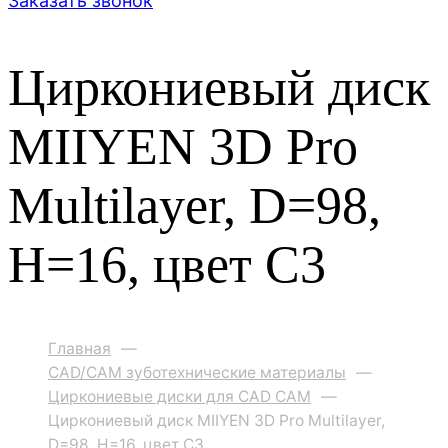
Заказать звонок
Циркониевый диск
MIIYEN 3D Pro
Multilayer, D=98,
H=16, цвет C3
Главная
—
CAD/CAM зуботехнические материалы
—
Циркониевые диски для CAD CAM
—
Циркониевый диск MIIYEN 3D Pro Multilayer,
D=98, H=16, цвет C3