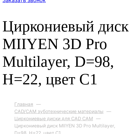
Заказать звонок
Циркониевый диск
MIIYEN 3D Pro
Multilayer, D=98,
H=22, цвет C1
Главная
—
CAD/CAM зуботехнические материалы
—
Циркониевые диски для CAD CAM
—
Циркониевый диск MIIYEN 3D Pro Multilayer,
D=98, H=22, цвет C1