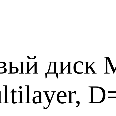
вый диск 
tilayer, D