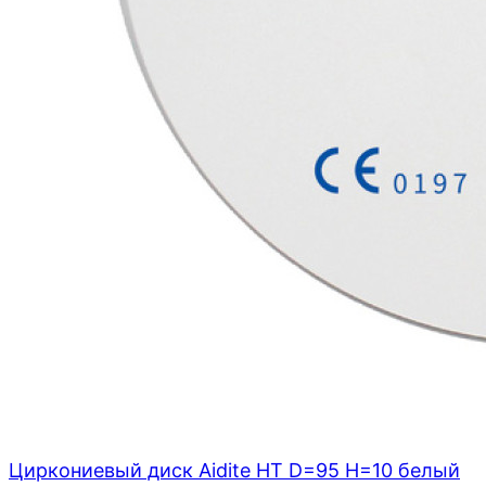
Циркониевый диск Aidite HT D=95 H=10 белый