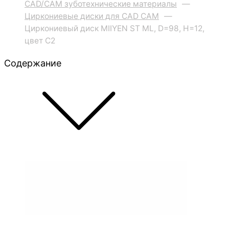
CAD/CAM зуботехнические материалы
—
Циркониевые диски для CAD CAM
—
Циркониевый диск MIIYEN ST ML, D=98, H=12,
цвет C2
Содержание