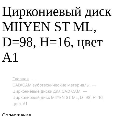
Циркониевый диск
MIIYEN ST ML,
D=98, H=16, цвет
A1
Главная
—
CAD/CAM зуботехнические материалы
—
Циркониевые диски для CAD CAM
—
Циркониевый диск MIIYEN ST ML, D=98, H=16,
цвет A1
Содержание