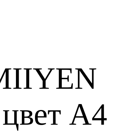
MIIYEN
 цвет A4