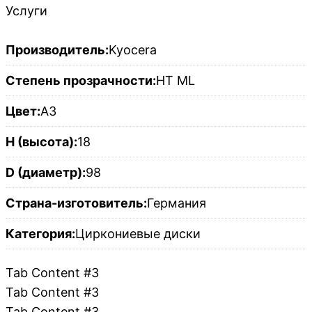
Услуги
Производитель:
Kyocera
Степень прозрачности:
HT ML
Цвет:
A3
H (высота):
18
D (диаметр):
98
Страна-изготовитель:
Германия
Категория:
Циркониевые диски
Tab Content #3
Tab Content #3
Tab Content #3