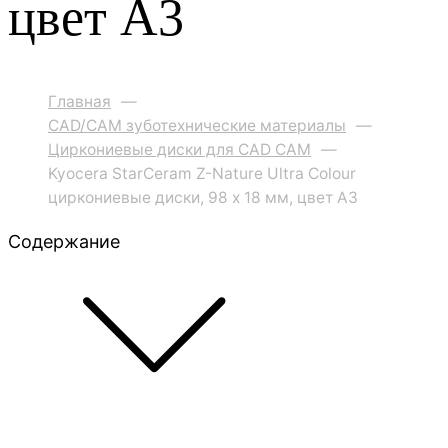
цвет A3
Главная
—
CAD/CAM зуботехнические материалы
—
Циркониевые диски для CAD CAM
—
Kyocera StarCeram Z-Nature Ultra Colour
циркониевые диски, 98 х 18 мм, цвет A3
Содержание