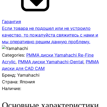
Гарантия
Если товара не подошел или не устроило
качество, то пожалуйста свяжитесь с нами и
мы оперативно решим данную проблему.
Categories:
PMMA диски Yamahachi Re-Fine
Acrylic
,
PMMA диски Yamahachi-Dental
,
PMMA
диски для CAD CAM
Бренд: Yamahachi
Страна:
Япония
Наличие:
Основные характеристики