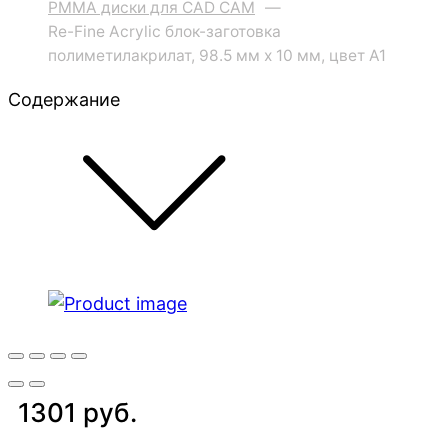
PMMA диски для CAD CAM
—
Re-Fine Acrylic блок-заготовка
полиметилакрилат, 98.5 мм x 10 мм, цвет A1
Содержание
1301 руб.