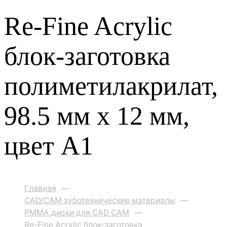
Re-Fine Acrylic
блок-заготовка
полиметилакрилат,
98.5 мм x 12 мм,
цвет A1
Главная
—
CAD/CAM зуботехнические материалы
—
PMMA диски для CAD CAM
—
Re-Fine Acrylic блок-заготовка