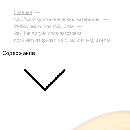
Главная
—
CAD/CAM зуботехнические материалы
—
PMMA диски для CAD CAM
—
Re-Fine Acrylic блок-заготовка
полиметилакрилат, 98.5 мм x 14 мм, цвет B1
Содержание