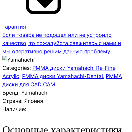
Гарантия
Если товара не подошел или не устроило
качество, то пожалуйста свяжитесь с нами и
мы оперативно решим данную проблему.
Categories:
PMMA диски Yamahachi Re-Fine
Acrylic
,
PMMA диски Yamahachi-Dental
,
PMMA
диски для CAD CAM
Бренд: Yamahachi
Страна:
Япония
Наличие:
Основные характеристики