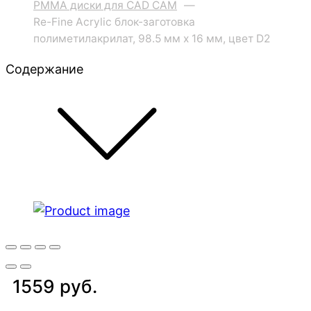
PMMA диски для CAD CAM
—
Re-Fine Acrylic блок-заготовка
полиметилакрилат, 98.5 мм x 16 мм, цвет D2
Содержание
1559 руб.