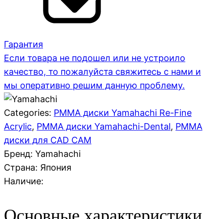
Гарантия
Если товара не подошел или не устроило
качество, то пожалуйста свяжитесь с нами и
мы оперативно решим данную проблему.
Categories:
PMMA диски Yamahachi Re-Fine
Acrylic
,
PMMA диски Yamahachi-Dental
,
PMMA
диски для CAD CAM
Бренд: Yamahachi
Страна:
Япония
Наличие:
Основные характеристики