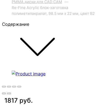
PMMA диски для CAD CAM
—
Re-Fine Acrylic блок-заготовка
полиметилакрилат, 98.5 мм x 22 мм, цвет B2
Содержание
1817 руб.