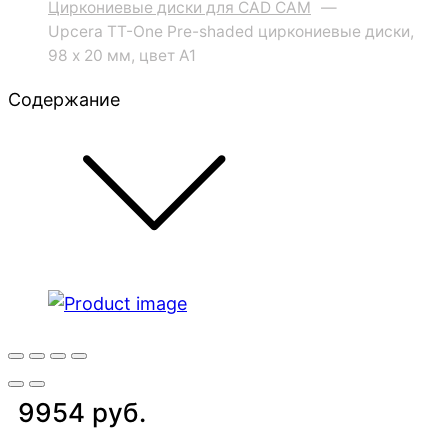
Циркониевые диски для CAD CAM
—
Upcera TT-One Pre-shaded циркониевые диски,
98 x 20 мм, цвет A1
Содержание
9954 руб.