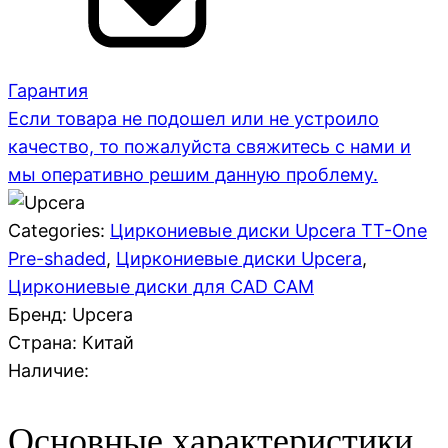
Гарантия
Если товара не подошел или не устроило
качество, то пожалуйста свяжитесь с нами и
мы оперативно решим данную проблему.
Categories:
Циркониевые диски Upcera TT-One
Pre-shaded
,
Циркониевые диски Upcera
,
Циркониевые диски для CAD CAM
Бренд: Upcera
Страна:
Китай
Наличие:
Основные характеристики