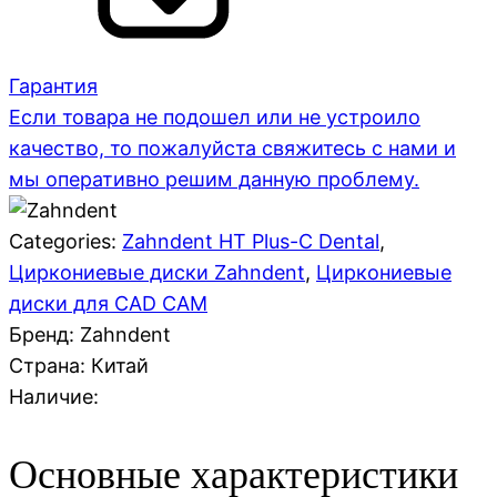
Гарантия
Если товара не подошел или не устроило
качество, то пожалуйста свяжитесь с нами и
мы оперативно решим данную проблему.
Categories:
Zahndent HT Plus-C Dental
,
Циркониевые диски Zahndent
,
Циркониевые
диски для CAD CAM
Бренд: Zahndent
Страна:
Китай
Наличие:
Основные характеристики