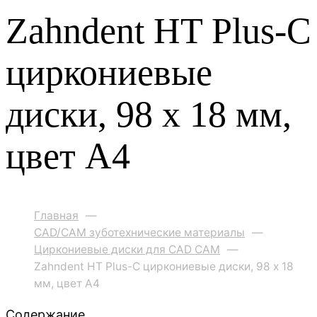
Zahndent HT Plus-C
циркониевые
диски, 98 х 18 мм,
цвет A4
Главная
—
CAD/CAM зуботехнические материалы
—
Циркониевые диски для CAD CAM
—
Zahndent HT Plus-C циркониевые диски, 98 х 18
мм, цвет A4
Содержание