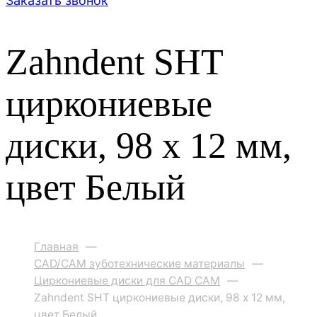
Заказать звонок
Zahndent SHT
циркониевые
диски, 98 х 12 мм,
цвет Белый
Главная
—
CAD/CAM зуботехнические материалы
—
Циркониевые диски для CAD CAM
—
Zahndent SHT циркониевые диски, 98 х 12 мм,
цвет Белый