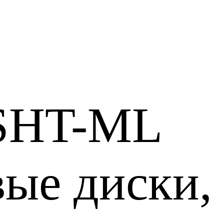
 SHT-ML
ые диски, 