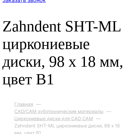
Заказать звонок
Zahndent SHT-ML
циркониевые
диски, 98 х 18 мм,
цвет B1
Главная
—
CAD/CAM зуботехнические материалы
—
Циркониевые диски для CAD CAM
—
Zahndent SHT-ML циркониевые диски, 98 х 18
мм, цвет B1