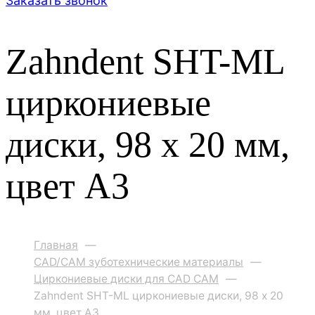
Заказать звонок
Zahndent SHT-ML
циркониевые
диски, 98 х 20 мм,
цвет A3
Главная
—
CAD/CAM зуботехнические материалы
—
Циркониевые диски для CAD CAM
—
Zahndent SHT-ML циркониевые диски, 98 х 20
мм, цвет A3