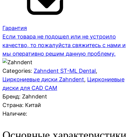
Гарантия
Если товара не подошел или не устроило
качество, то пожалуйста свяжитесь с нами и
мы оперативно решим данную проблему.
Categories:
Zahndent ST-ML Dental
,
Циркониевые диски Zahndent
,
Циркониевые
диски для CAD CAM
Бренд: Zahndent
Страна:
Китай
Наличие:
Основные характеристики