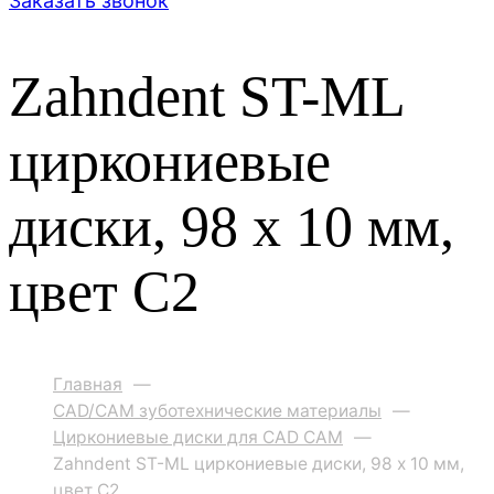
Заказать звонок
Zahndent ST-ML
циркониевые
диски, 98 х 10 мм,
цвет C2
Главная
—
CAD/CAM зуботехнические материалы
—
Циркониевые диски для CAD CAM
—
Zahndent ST-ML циркониевые диски, 98 х 10 мм,
цвет C2