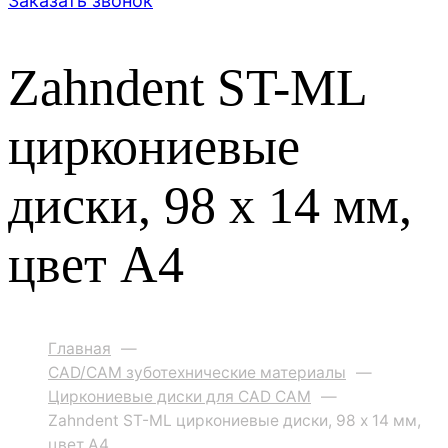
Заказать звонок
Zahndent ST-ML
циркониевые
диски, 98 х 14 мм,
цвет A4
Главная
—
CAD/CAM зуботехнические материалы
—
Циркониевые диски для CAD CAM
—
Zahndent ST-ML циркониевые диски, 98 х 14 мм,
цвет A4