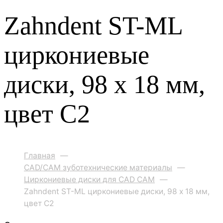
Zahndent ST-ML
циркониевые
диски, 98 х 18 мм,
цвет C2
Главная
—
CAD/CAM зуботехнические материалы
—
Циркониевые диски для CAD CAM
—
Zahndent ST-ML циркониевые диски, 98 х 18 мм,
цвет C2