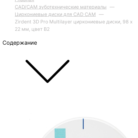
CAD/CAM зуботехнические материалы
—
Циркониевые диски для CAD CAM
—
Zirdent 3D Pro Multilayer циркониевые диски, 98 х
22 мм, цвет B2
Содержание