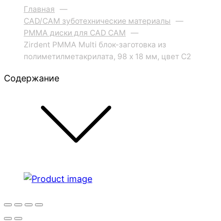
Главная
—
CAD/CAM зуботехнические материалы
—
PMMA диски для CAD CAM
—
Zirdent PMMA Multi блок-заготовка из
полиметилметакрилата, 98 х 18 мм, цвет C2
Содержание