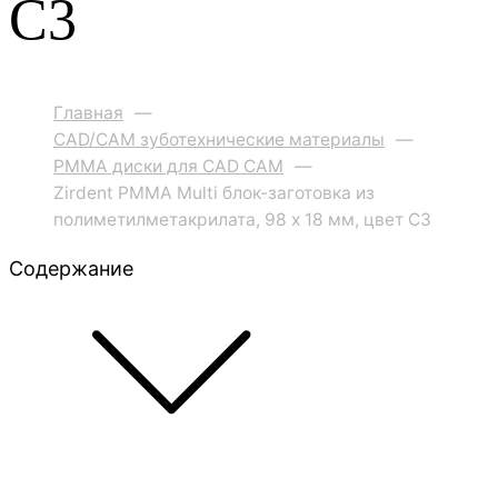
C3
Главная
—
CAD/CAM зуботехнические материалы
—
PMMA диски для CAD CAM
—
Zirdent PMMA Multi блок-заготовка из
полиметилметакрилата, 98 х 18 мм, цвет C3
Содержание