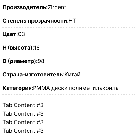
Производитель:
Zirdent
Степень прозрачности:
HT
Цвет:
C3
H (высота):
18
D (диаметр):
98
Страна-изготовитель:
Китай
Категория:
PMMA диски полиметилакрилат
Tab Content #3
Tab Content #3
Tab Content #3
Tab Content #3