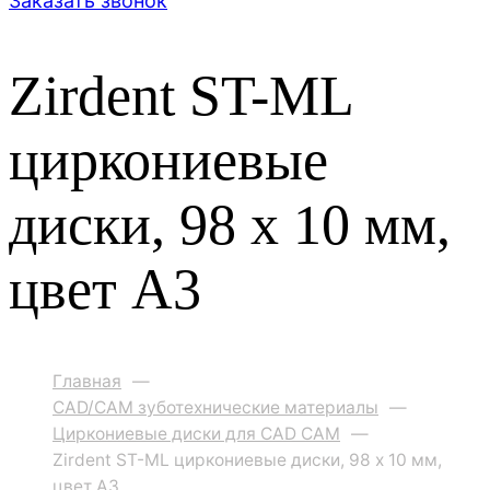
Заказать звонок
Zirdent ST-ML
циркониевые
диски, 98 х 10 мм,
цвет A3
Главная
—
CAD/CAM зуботехнические материалы
—
Циркониевые диски для CAD CAM
—
Zirdent ST-ML циркониевые диски, 98 х 10 мм,
цвет A3