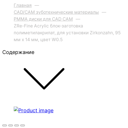
Главная
—
CAD/CAM зуботехнические материалы
—
PMMA диски для CAD CAM
—
ZRe-Fine Acrylic блок-заготовка
полиметилакрилат, для установки Zirkonzahn, 95
мм x 14 мм, цвет W0.5
Содержание