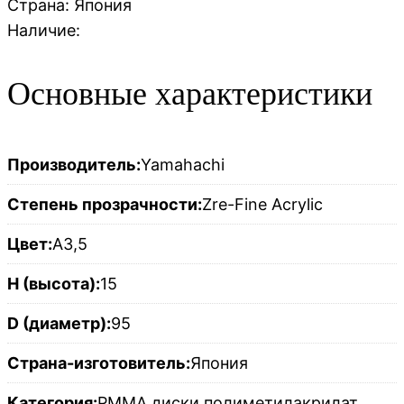
Страна:
Япония
Наличие:
Основные характеристики
Производитель:
Yamahachi
Степень прозрачности:
Zre-Fine Acrylic
Цвет:
A3,5
H (высота):
15
D (диаметр):
95
Страна-изготовитель:
Япония
Категория:
PMMA диски полиметилакрилат