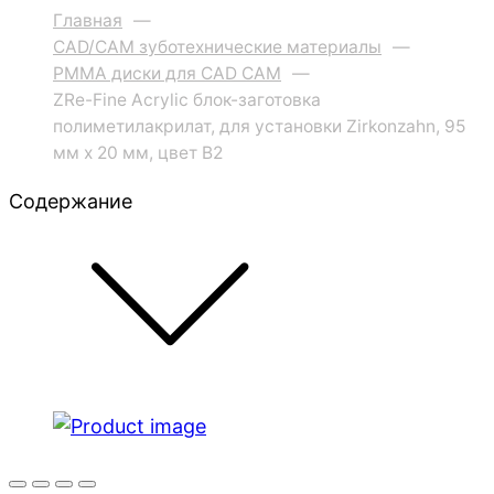
Главная
—
CAD/CAM зуботехнические материалы
—
PMMA диски для CAD CAM
—
ZRe-Fine Acrylic блок-заготовка
полиметилакрилат, для установки Zirkonzahn, 95
мм x 20 мм, цвет B2
Содержание