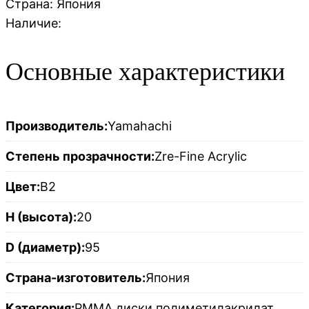
Страна:
Япония
Наличие:
Основные характеристики
Производитель:
Yamahachi
Степень прозрачности:
Zre-Fine Acrylic
Цвет:
B2
H (высота):
20
D (диаметр):
95
Страна-изготовитель:
Япония
Категория:
PMMA диски полиметилакрилат