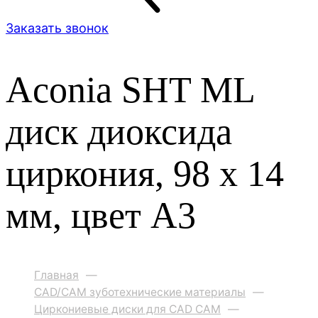
Заказать звонок
Aconia SHT ML
диск диоксида
циркония, 98 x 14
мм, цвет A3
Главная
—
CAD/CAM зуботехнические материалы
—
Циркониевые диски для CAD CAM
—