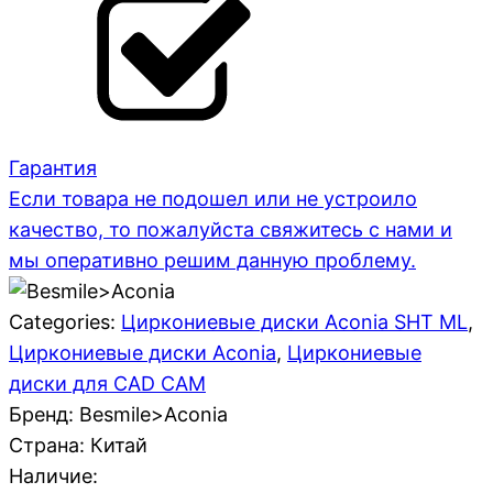
Гарантия
Если товара не подошел или не устроило
качество, то пожалуйста свяжитесь с нами и
мы оперативно решим данную проблему.
Categories:
Циркониевые диски Aconia SHT ML
,
Циркониевые диски Aconia
,
Циркониевые
диски для CAD CAM
Бренд: Besmile>Aconia
Страна:
Китай
Наличие: