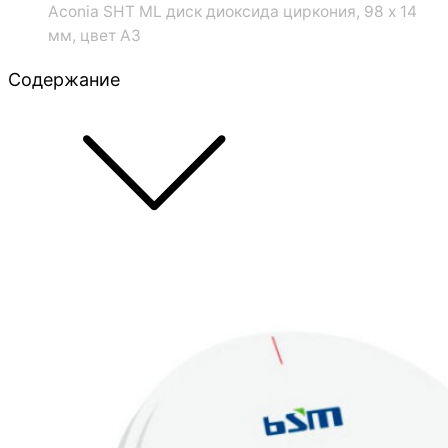
Aconia SHT ML диск диоксида циркония, 98 x 14
мм, цвет A3
Содержание