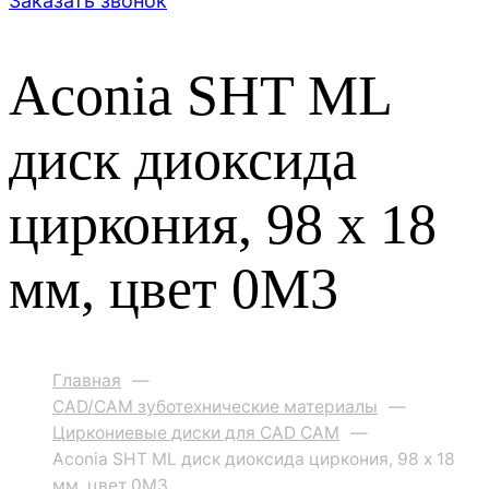
Заказать звонок
Aconia SHT ML
диск диоксида
циркония, 98 x 18
мм, цвет 0M3
Главная
—
CAD/CAM зуботехнические материалы
—
Циркониевые диски для CAD CAM
—
Aconia SHT ML диск диоксида циркония, 98 x 18
мм, цвет 0M3