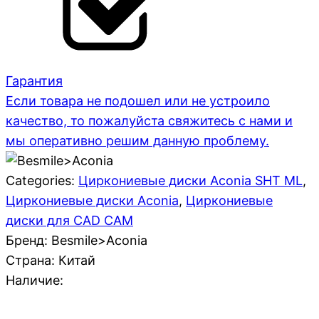
Гарантия
Если товара не подошел или не устроило
качество, то пожалуйста свяжитесь с нами и
мы оперативно решим данную проблему.
Categories:
Циркониевые диски Aconia SHT ML
,
Циркониевые диски Aconia
,
Циркониевые
диски для CAD CAM
Бренд: Besmile>Aconia
Страна:
Китай
Наличие: