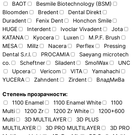
BAOT
Besmile Biotechnology (BSM)
Bloomden
Bredent
Dental Direkt
Duradent
Fenix Dent
Honchon Smile
HUGE
Interdent
Ivoclar Vivadent
Jota
KATANA
Kyocera
Luxen
M.P.F. Brush
MESA
Millz
Nacera
Perflex
Pressing
Dental S.r.l.
PROCAMIA
Saeyang microtech
co.
Scheftner
Siladent
SmolWax
UNC
Upcera
Vericom
VITA
Yamahachi
YUCERA
Zahndent
Zirdent
ВладМиВа
Степень прозрачности:
1100 Enamel
1100 Enamel White
1100
Multi
1200 Zr
1200 Zr White
1200+600
Multi
3D MULTILAYER
3D PLUS
MULTILAYER
3D PRO MULTILAYER
3D PRO