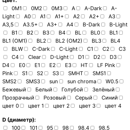
Цвет:
0M1
0M2
0M3
A
A-Dark
A-
Light
A0
A1
A1+
A2
A2+
A3
A3,5
A3.5+
A3+
A4
B-Dark
B-Light
B1
B2
B3
B4
BL
BL0
BL1
BL1 (OM1)
BL2
BL2 (OM2)
BL3
BL4
BLW
C-Dark
C-Light
C1
C2
C3
C4
Clear
D-Light
D1
D2
D3
D4
E0
E1
E2
E3
HT
LF Pink
Pink
S1
S2
S3
SMHT
SMS1
SMS2
SMS3
sun
sun chroma
W0.5
Бежевый
Белый
Голубой
Зелёный
Прозрачный
Розовый
Серый
Синий
цвет 0
цвет 1
цвет 2
цвет 3
цвет 4
D (диаметр):
100
101
95
98
98.4
98.5