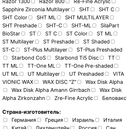
Razor 1300
Razor 800
Re-Fine Acrylic
Sapphire Zirconia Multilayer
SHT
SHT C
SHT Color
SHT ML
SHT MULTILAYER
SHT Preshade
SHT-C
SHT-ML
SilaPart
BioStar
ST
ST C
ST Color
ST ML
ST Multilayer
ST Preshade
ST Shaded
ST-C
ST-Plus Multilayer
ST-Plus Preshaded
Starbond CoS
Starbond Ti5 Disc
TT
TT ML
TT-One ML
TT-One Pre-shaded
UT ML
UT Multilayer
UT Preshaded
VITA
VIONIC WAX
WAX DISC "Z"
Wax Disk Alpha
Wax Disk Alpha Amann Girrbach
Wax Disk
Alpha Zirkonzahn
Zre-Fine Acrylic
Беловакс
Страна-изготовитель:
Германия
Греция
Израиль
Италия
Китай
Лихтенштейн
Россия
Сан