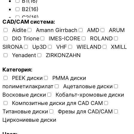
B1
(16)
B2
(16)
C2
(16)
CAD/CAM система:
Aidite
Amann Girrbach
AMD
ARUM
DIO Trione
IMES-ICORE
ROLAND
SIRONA
Up3D
VHF
WIELAND
XMILL
Yenadent
ZIRKONZAHN
Категория:
PEEK диски
PMMA диски
полиметилакрилат
Ацеталовые диски
Восковые диски
Кобальт-хромовые диски
Композитные диски для CAD CAM
Титановые диски
Фрезы для CAD/CAM
Циркониевые диски