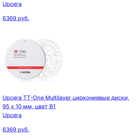
Upcera
6369
руб.
Upcera TT-One Multilayer циркониевые диски,
95 x 10 мм, цвет B1
Upcera
6369
руб.