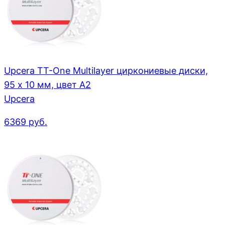
Upcera TT-One Multilayer циркониевые диски,
95 x 10 мм, цвет A2
Upcera
6369
руб.