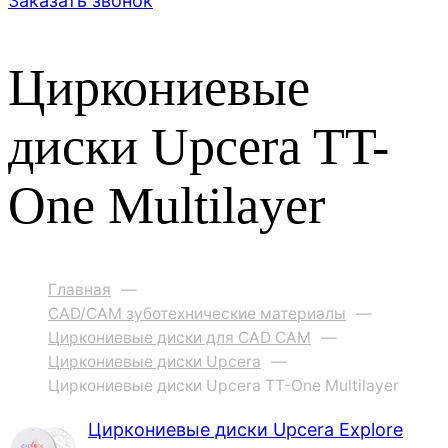
Заказать звонок
Циркониевые
диски Upcera TT-
One Multilayer
Главная
—
CAD/CAM зуботехнические материалы
—
Циркониевые диски для CAD CAM
—
Циркониевые диски Upcera
—
Циркониевые диски Upcera TT-One Multilayer
Циркониевые диски Upcera Explore