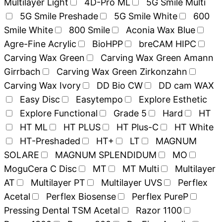
Multilayer Light
4D-Pro ML
5G Smile Multi
5G Smile Preshade
5G Smile White
600
Smile White
800 Smile
Aconia Wax Blue
Agre-Fine Acrylic
BioHPP
breCAM HIPC
Carving Wax Green
Carving Wax Green Amann
Girrbach
Carving Wax Green Zirkonzahn
Carving Wax Ivory
DD Bio CW
DD cam WAX
Easy Disc
Easytempo
Explore Esthetic
Explore Functional
Grade 5
Hard
HT
HT ML
HT PLUS
HT Plus-C
HT White
HT-Preshaded
HT+
LT
MAGNUM
SOLARE
MAGNUM SPLENDIDUM
MO
MoguCera C Disc
MT
MT Multi
Multilayer
AT
Multilayer PT
Multilayer UVS
Perflex
Acetal
Perflex Biosense
Perflex PureP
Pressing Dental TSM Acetal
Razor 1100