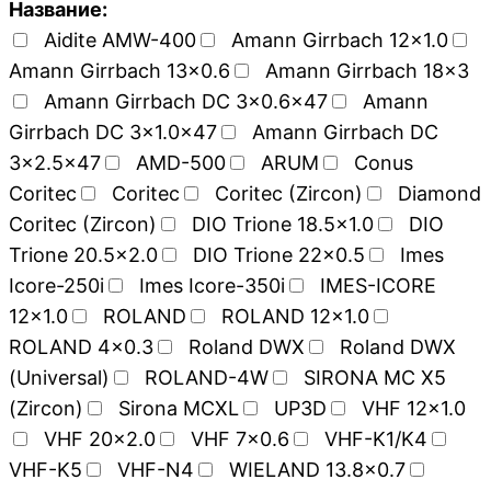
Название:
Aidite AMW-400
Amann Girrbach 12x1.0
Amann Girrbach 13x0.6
Amann Girrbach 18x3
Amann Girrbach DC 3x0.6x47
Amann
Girrbach DC 3x1.0x47
Amann Girrbach DC
3x2.5x47
AMD-500
ARUM
Conus
Coritec
Coritec
Coritec (Zircon)
Diamond
Coritec (Zircon)
DIO Trione 18.5x1.0
DIO
Trione 20.5x2.0
DIO Trione 22x0.5
Imes
Icore-250i
Imes Icore-350i
IMES-ICORE
12x1.0
ROLAND
ROLAND 12x1.0
ROLAND 4x0.3
Roland DWX
Roland DWX
(Universal)
ROLAND-4W
SIRONA MC X5
(Zircon)
Sirona MCXL
UP3D
VHF 12x1.0
VHF 20x2.0
VHF 7x0.6
VHF-K1/K4
VHF-K5
VHF-N4
WIELAND 13.8x0.7