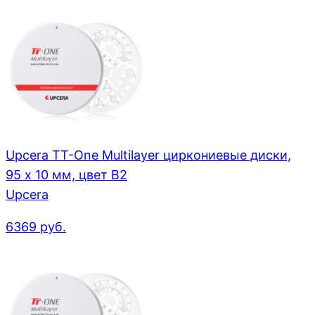
Upcera TT-One Multilayer циркониевые диски,
95 x 10 мм, цвет B2
Upcera
6369
руб.