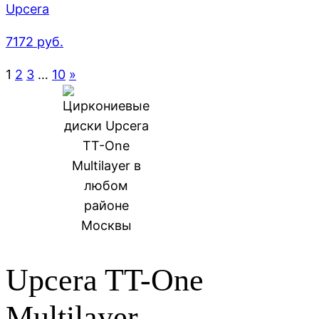
Upcera
7172
руб.
1
2
3
…
10
»
Upcera TT-One
Multilayer