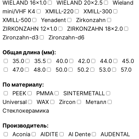
WIELAND 16x1.0
WIELAND 20x2.5
Wieland
mini/VHF K4
XMILL-220
XMILL-300
XMILL-500
Yenadent
Zirkonzahn
ZIRKONZAHN 12x1.0
ZIRKONZAHN 18x2.0
Zironzahn-d3
Zironzahn-d6
Общая длина (мм):
35.0
35.5
40.0
42.0
44.0
45.0
47.0
48.0
50.0
50.2
53.0
57.0
По материалу:
PEEK
PMMA
SINTERMETALL
Universal
WAX
Zircon
Металл
Стеклокерамика
Производитель:
Aconia
AIDITE
Al Dente
AUDENTAL