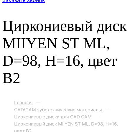
Заказать звонок
Циркониевый диск
MIIYEN ST ML,
D=98, H=16, цвет
B2
Главная
—
CAD/CAM зуботехнические материалы
—
Циркониевые диски для CAD CAM
—
Циркониевый диск MIIYEN ST ML, D=98, H=16,
цвет B2