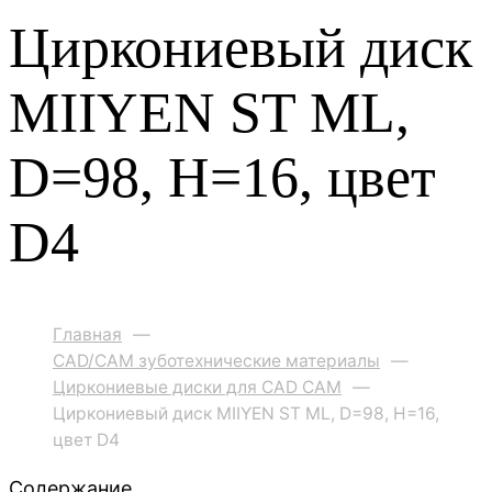
Циркониевый диск
MIIYEN ST ML,
D=98, H=16, цвет
D4
Главная
—
CAD/CAM зуботехнические материалы
—
Циркониевые диски для CAD CAM
—
Циркониевый диск MIIYEN ST ML, D=98, H=16,
цвет D4
Содержание