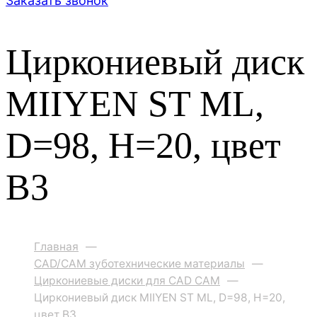
Заказать звонок
Циркониевый диск
MIIYEN ST ML,
D=98, H=20, цвет
B3
Главная
—
CAD/CAM зуботехнические материалы
—
Циркониевые диски для CAD CAM
—
Циркониевый диск MIIYEN ST ML, D=98, H=20,
цвет B3